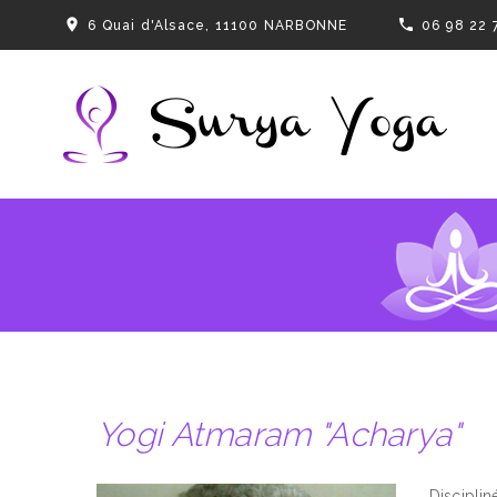
6 Quai d'Alsace, 11100 NARBONNE
06 98 22 
Yogi Atmaram "Acharya"
Disciplin