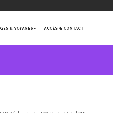
GES & VOYAGES
ACCÈS & CONTACT
suis engagé dans la voie du yoga et l'enseigne depuis