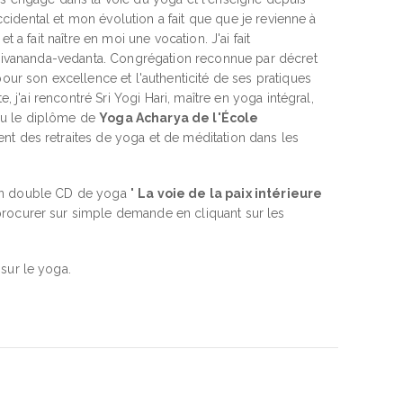
ccidental et mon évolution a fait que que je revienne à
a fait naître en moi une vocation. J'ai fait
 sivananda-vedanta. Congrégation reconnue par décret
ur son excellence et l'authenticité de ses pratiques
 j'ai rencontré Sri Yogi Hari, maître en yoga intégral,
enu le diplôme de
Yoga Acharya de l'École
ent des retraites de yoga et de méditation dans les
un double CD de yoga "
La voie de la paix intérieure
rocurer sur simple demande en cliquant sur les
sur le yoga.