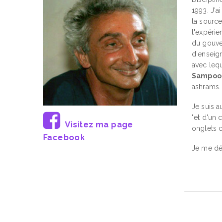
1993. J'a
la source
l'expéri
du gouver
d'enseign
avec lequ
Sampoo
ashrams.
Je suis a
"et d'un 
Visitez ma page
onglets 
Facebook
Je me dé