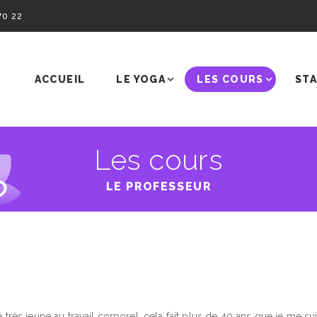
70 22
ACCUEIL
LE YOGA
LES COURS
STA
Les cours
LE PROFESSEUR
é très jeune au travail corporel, cela fait plus de 40 ans que je me 